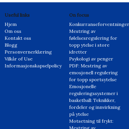
Useful links
On focus
Hjem
Konkurranseforventninger
Om oss
Mestring av
Kontakt oss
følelsesregulering for
Blogg
topp ytelse i store
Personvernerklæring
idretter
Vilkår of Use
Psykologi av penger
Informasjonskapselpolicy
PDF: Mestring av
emosjonell regulering
for topp sportsytelse
Emosjonelle
reguleringssystemer i
basketball: Teknikker,
fordeler og innvirkning
på ytelse
Motsetning til frykt:
Mestring av