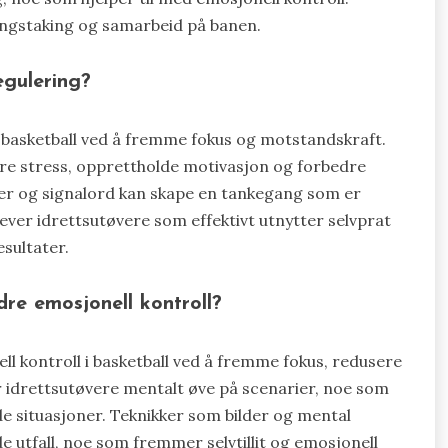
ningstaking og samarbeid på banen.
regulering?
i basketball ved å fremme fokus og motstandskraft.
ere stress, opprettholde motivasjon og forbedre
er og signalord kan skape en tankegang som er
ever idrettsutøvere som effektivt utnytter selvprat
sultater.
dre emosjonell kontroll?
ll kontroll i basketball ved å fremme fokus, redusere
 idrettsutøvere mentalt øve på scenarier, noe som
e situasjoner. Teknikker som bilder og mental
de utfall, noe som fremmer selvtillit og emosjonell