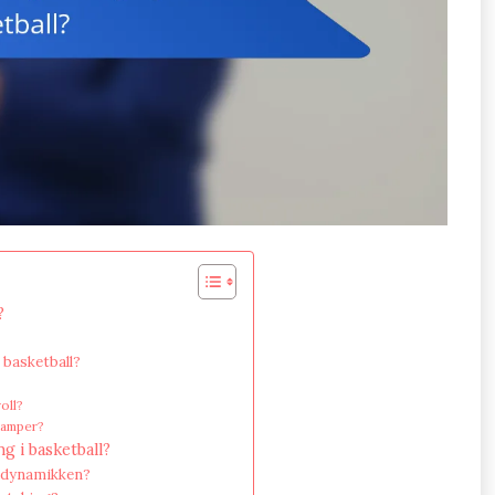
?
i basketball?
oll?
 kamper?
g i basketball?
amdynamikken?