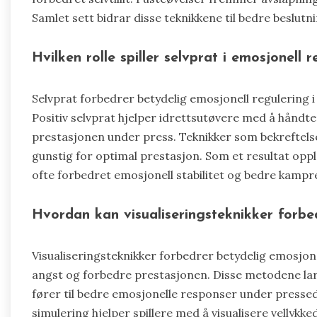
Samlet sett bidrar disse teknikkene til bedre beslut
Hvilken rolle spiller selvprat i emosjonell 
Selvprat forbedrer betydelig emosjonell regulering 
Positiv selvprat hjelper idrettsutøvere med å håndt
prestasjonen under press. Teknikker som bekreftels
gunstig for optimal prestasjon. Som et resultat oppl
ofte forbedret emosjonell stabilitet og bedre kampre
Hvordan kan visualiseringsteknikker forbe
Visualiseringsteknikker forbedrer betydelig emosjone
angst og forbedre prestasjonen. Disse metodene lar
fører til bedre emosjonelle responser under pressed
simulering hjelper spillere med å visualisere vellykke