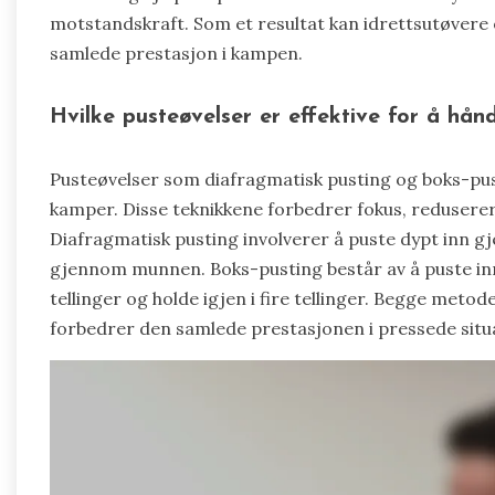
motstandskraft. Som et resultat kan idrettsutøvere
samlede prestasjon i kampen.
Hvilke pusteøvelser er effektive for å hån
Pusteøvelser som diafragmatisk pusting og boks-pust
kamper. Disse teknikkene forbedrer fokus, reduserer
Diafragmatisk pusting involverer å puste dypt inn g
gjennom munnen. Boks-pusting består av å puste inn i fi
tellinger og holde igjen i fire tellinger. Begge me
forbedrer den samlede prestasjonen i pressede situ