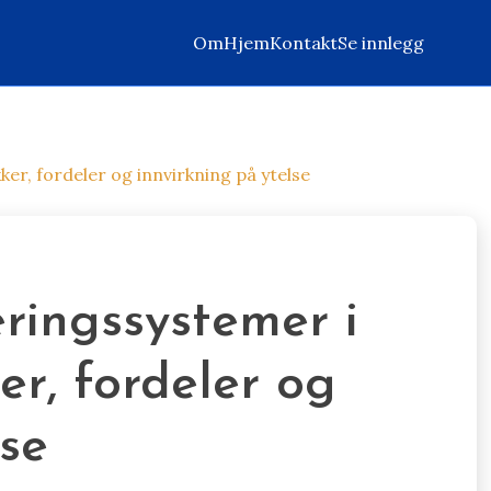
Om
Hjem
Kontakt
Se innlegg
ker, fordeler og innvirkning på ytelse
ringssystemer i
er, fordeler og
lse