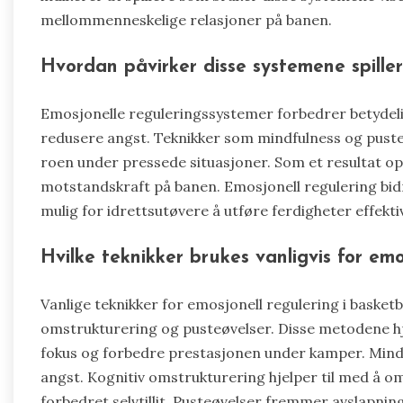
mellommenneskelige relasjoner på banen.
Hvordan påvirker disse systemene spille
Emosjonelle reguleringssystemer forbedrer betydeli
redusere angst. Teknikker som mindfulness og puste
roen under pressede situasjoner. Som et resultat op
motstandskraft på banen. Emosjonell regulering bidr
mulig for idrettsutøvere å utføre ferdigheter effekti
Hvilke teknikker brukes vanligvis for emo
Vanlige teknikker for emosjonell regulering i basketb
omstrukturering og pusteøvelser. Disse metodene hj
fokus og forbedre prestasjonen under kamper. Mindfu
angst. Kognitiv omstrukturering hjelper til med å o
forbedret selvtillit. Pusteøvelser fremmer avslapning