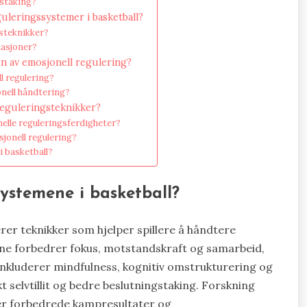
gstaking?
uleringssystemer i basketball?
gsteknikker?
uasjoner?
en av emosjonell regulering?
l regulering?
onell håndtering?
reguleringsteknikker?
nelle reguleringsferdigheter?
sjonell regulering?
i basketball?
systemene i basketball?
rer teknikker som hjelper spillere å håndtere
ene forbedrer fokus, motstandskraft og samarbeid,
 inkluderer mindfulness, kognitiv omstrukturering og
 selvtillit og bedre beslutningstaking. Forskning
ser forbedrede kampresultater og