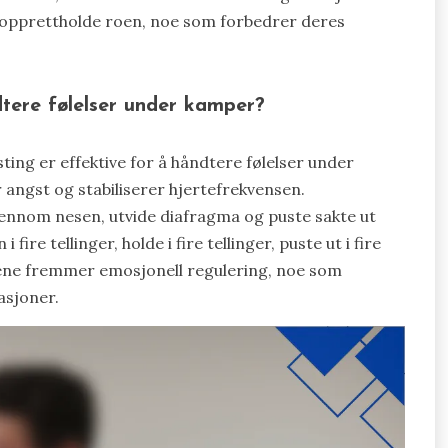
 opprettholde roen, noe som forbedrer deres
dtere følelser under kamper?
ing er effektive for å håndtere følelser under
 angst og stabiliserer hjertefrekvensen.
jennom nesen, utvide diafragma og puste sakte ut
re tellinger, holde i fire tellinger, puste ut i fire
todene fremmer emosjonell regulering, noe som
asjoner.