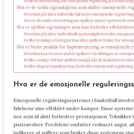
Hvilken innvirkning har emosjonell regulering på beslutnin
Hva er de unike egenskapene som skiller emosjonelle reg
Hvordan påvirker kulturelle faktorer emosjonelle regulerin
Hva er de unike utfordringene spillere møter i pressede sit
Hva er sjeldne egenskaper som kan forbedre effektivitet
Hvordan påvirker individuelle personlighetstrekk emosjonel
Hvilke uvanlige strategier kan elite spillere bruke for emosj
Hva er beste praksis for implementering av emosjonelle 
Hvordan kan trenere støtte spillere i utviklingen av emosjo
Hvilke vanlige feil bør spillere unngå når de praktiserer emo
Hvilke ekspertinnsikter kan forbedre emosjonell regulering 
Hva er de emosjonelle regulerings
Emosjonelle reguleringssystemer i basketball involve
følelsene sine effektivt under kamper. Disse system
noe som til slutt forbedrer prestasjonen. Teknikker
pusteøvelser. Fordelene omfatter redusert angst, økt
indikerer at spillere som bruker disse systemene vi