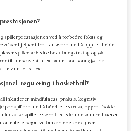
rprestasjonen?
g spillerprestasjonen ved å forbedre fokus og
øvelser hjelper idrettsutøvere med å opprettholde
plever spillerne bedre beslutningstaking og økt
ar til konsekvent prestasjon, noe som gjør det
vt selv under stress.
sjonell regulering i basketball?
all inkluderer mindfulness-praksis, kognitiv
elper spillere med å håndtere stress, opprettholde
lness lar spillere være til stede, noe som reduserer
mformulere negative tanker, noe som fører til
, noe som hjelper til med emosjonell kontroll.