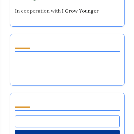
In cooperation with
I Grow Younger
Oppdag et tilfeldig innlegg
Idrettsutøverens følelsesmessige
motstandskraft: Mestre stress, fokus og
ytelse i store idretter
Bla gjennom by Category